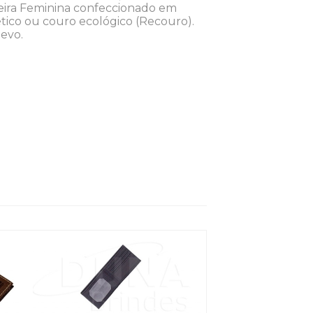
teira Feminina confeccionado em
ético ou couro ecológico (Recouro).
levo.