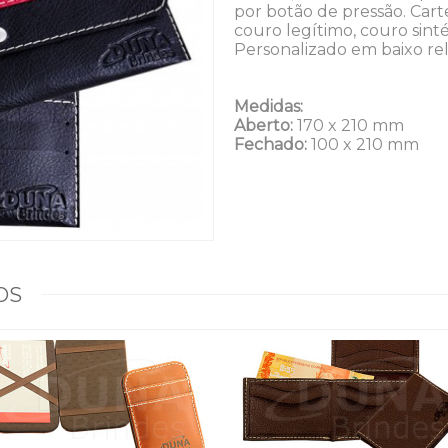
por botão de pressão. Car
couro legítimo, couro sint
Personalizado em baixo re
Medidas:
Aberto:
170 x 210 mm
Fechado:
100 x 210 mm
OS