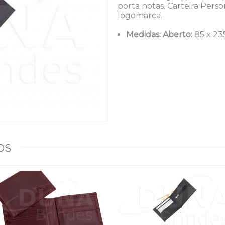
porta notas. Carteira Pers
logomarca.
Medidas:
Aberto:
85 x 2
OS