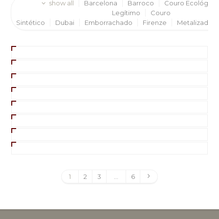
show all
Barcelona
Barroco
Couro Ecológico
Legítimo
Couro
Sintético
Dubai
Emborrachado
Firenze
Metalizado
1
2
3
…
6