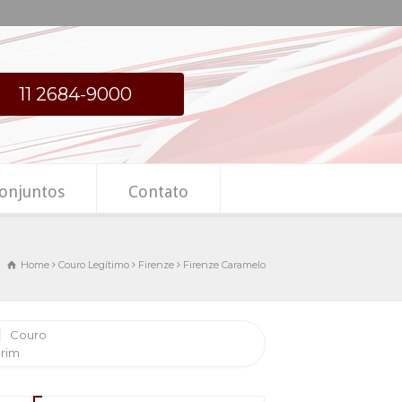
11 2684-9000
onjuntos
Contato
Home
Couro Legítimo
Firenze
Firenze Caramelo
Couro
urim