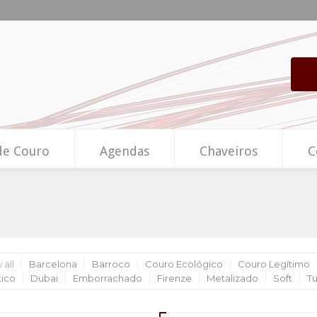
de Couro
Agendas
Chaveiros
C
 all
Barcelona
Barroco
Couro Ecológico
Couro Legítimo
tico
Dubai
Emborrachado
Firenze
Metalizado
Soft
T