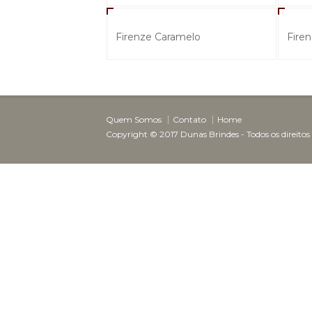
Firenze Caramelo
Fire
Quem Somos
Contato
Home
Copyright © 2017 Dunas Brindes - Todos os direitos
Dunas Brindes
Normalmente responde em
minutos