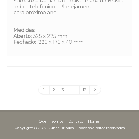
Sudeste e Região Rul mais o mapa do Brasil -
Índice telefônico - Planejamento
para próximo ano.
Medidas:
Aberto:
325 x 225 mm
Fechado:
225 x 175 x 40 mm
1
2
3
…
12
Quem Somos
Contato
Home
Copyright © 2017 Dunas Brindes - Todos os direitos reservados