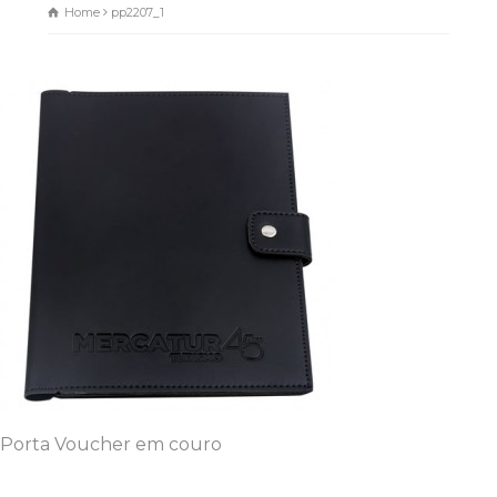
Home
pp2207_1
Dunas Brindes
Normalmente responde em
minutos
Porta Voucher em couro