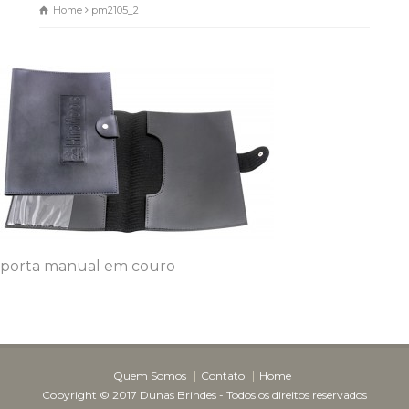
Home
pm2105_2
Dunas Brindes
Normalmente responde em
minutos
porta manual em couro
Quem Somos
Contato
Home
Copyright © 2017 Dunas Brindes - Todos os direitos reservados