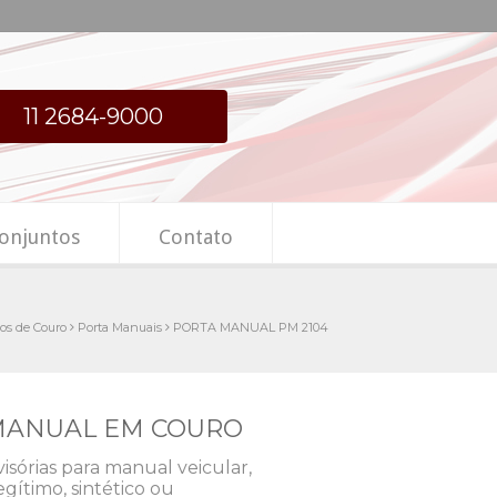
11 2684-9000
onjuntos
Contato
gos de Couro
Porta Manuais
PORTA MANUAL PM 2104
 MANUAL EM COURO
sórias para manual veicular,
gítimo, sintético ou