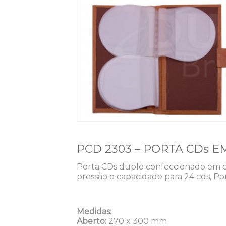
PCD 2303 – PORTA CDs 
Porta CDs duplo confeccionado em co
pressão e capacidade para 24 cds, P
Medidas:
Aberto:
270 x 300 mm