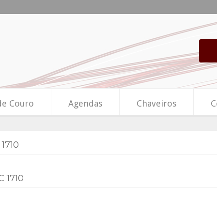
de Couro
Agendas
Chaveiros
C
1710
 1710