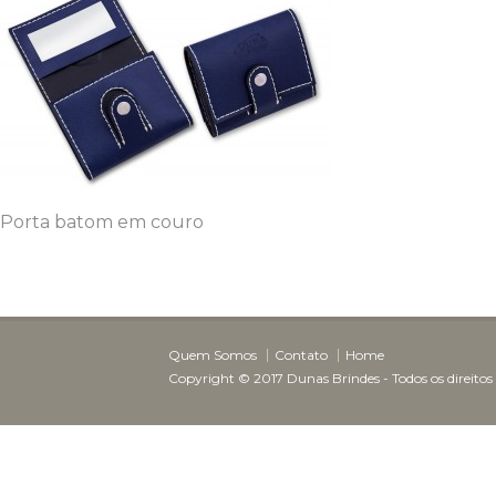
Porta batom em couro
Dunas Brindes
Normalmente responde em
minutos
Quem Somos
Contato
Home
Copyright © 2017 Dunas Brindes - Todos os direitos