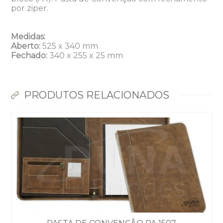
por ziper.
Medidas:
Aberto:
525 x 340 mm
Fechado:
340 x 255 x 25 mm
PRODUTOS RELACIONADOS
Dunas Brindes
Normalmente responde em
minutos