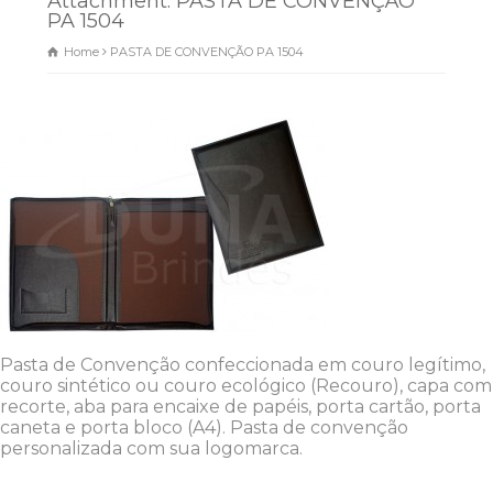
Attachment: PASTA DE CONVENÇÃO
PA 1504
Home
PASTA DE CONVENÇÃO PA 1504
Dunas Brindes
Normalmente responde em
minutos
Pasta de Convenção confeccionada em couro legítimo,
couro sintético ou couro ecológico (Recouro), capa com
recorte, aba para encaixe de papéis, porta cartão, porta
caneta e porta bloco (A4). Pasta de convenção
personalizada com sua logomarca.