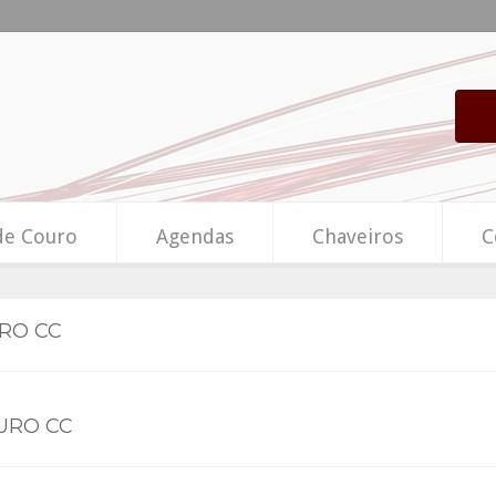
de Couro
Agendas
Chaveiros
C
URO CC
URO CC