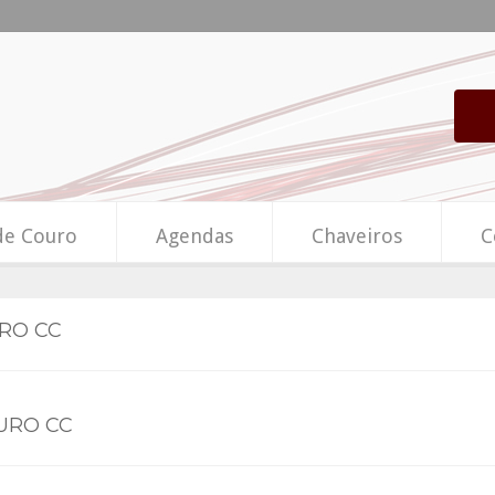
de Couro
Agendas
Chaveiros
C
URO CC
URO CC