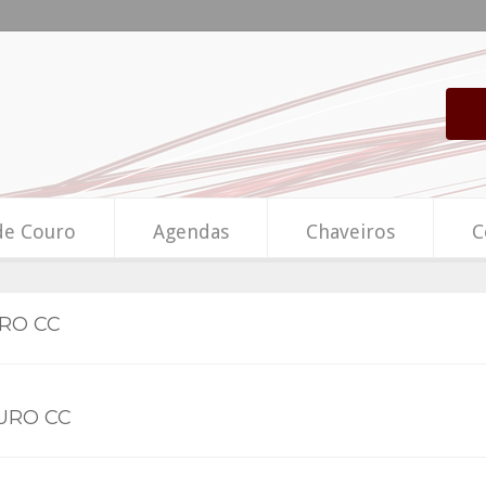
de Couro
Agendas
Chaveiros
C
URO CC
URO CC