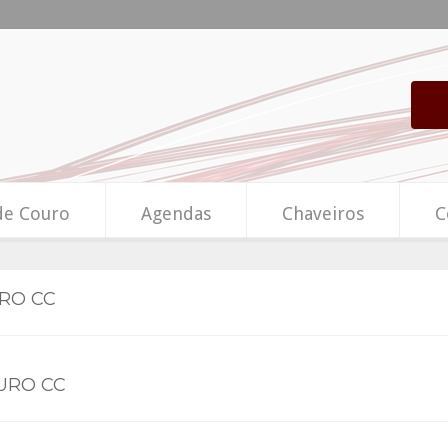
de Couro
Agendas
Chaveiros
C
URO CC
URO CC