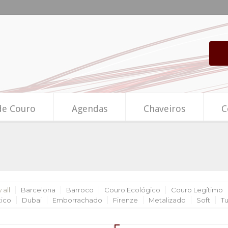
de Couro
Agendas
Chaveiros
C
 all
Barcelona
Barroco
Couro Ecológico
Couro Legítimo
tico
Dubai
Emborrachado
Firenze
Metalizado
Soft
T