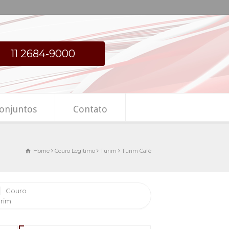
11 2684-9000
onjuntos
Contato
Home
Couro Legítimo
Turim
Turim Café
Couro
urim