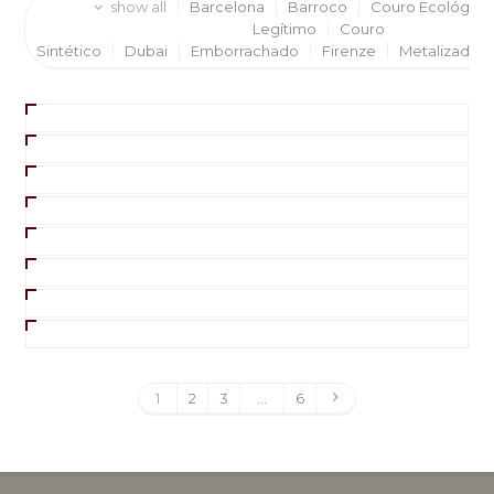
show all
Barcelona
Barroco
Couro Ecológico
Legítimo
Couro
Sintético
Dubai
Emborrachado
Firenze
Metalizado
1
2
3
…
6