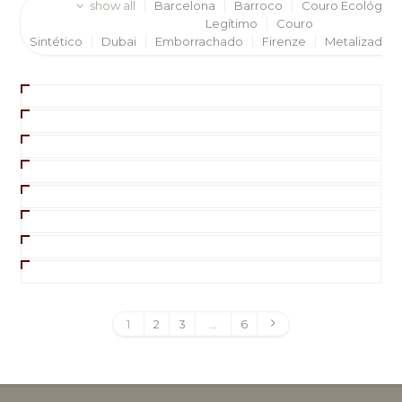
show all
Barcelona
Barroco
Couro Ecológico
Legítimo
Couro
Sintético
Dubai
Emborrachado
Firenze
Metalizado
Dunas Brindes
Normalmente responde em
minutos
1
2
3
…
6